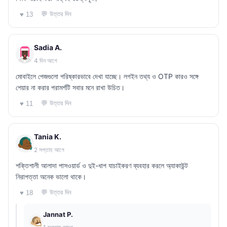
💬 উত্তর দিন
♥ 13
Sadia A.
4 দিন আগে
মোবাইলে পেজগুলো পরিষ্কারভাবে দেখা যাচ্ছে। লগইন তথ্য ও OTP কারও সঙ্গে
শেয়ার না করার পরামর্শটি সবার মনে রাখা উচিত।
💬 উত্তর দিন
♥ 11
Tania K.
2 সপ্তাহ আগে
শক্তিশালী আলাদা পাসওয়ার্ড ও দুই-ধাপ যাচাইকরণ ব্যবহার করলে অ্যাকাউন্ট
নিরাপত্তা অনেক ভালো থাকে।
💬 উত্তর দিন
♥ 18
Jannat P.