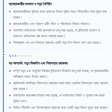
ব্যবহারকারীর মতামত ও নতুন বৈশিষ্ট্য
ব্যবহারকারীদের সুবিধার জন্য অ্যাপের বিবরণ পৃষ্ঠায় আরও বিস্তারিত তথ্য যুক্ত করা
হয়েছে।
ব্যবহারকারীরা এখন অ্যাপে রেটিং দিতে ও পর্যালোচনা লিখতে পারবেন।
অফলাইন ডাউনলোড সারি ব্যবস্থাপনা চালু করা হয়েছে, যা ইন্টারনেট সংযোগ না
থাকলেও ডাউনলোড শুরু করতে সাহায্য করবে।
শিক্ষামূলক গেম এবং শিশুদের অ্যাপের একটি নতুন উপ-বিভাগ যোগ করা হয়েছে।
২.০.০
২০২৫-১১-০৫
বড় আপডেট: নতুন ডিজাইন এবং নিরাপত্তা জোরদার
সম্পূর্ণ নতুন এবং আধুনিক ইউজার ইন্টারফেস ডিজাইন চালু করা হয়েছে, যা ব্যবহারকারীর
অভিজ্ঞতা আরও উন্নত করবে।
প্ল্যাটফর্মের সামগ্রিক নিরাপত্তা জোরদার করার জন্য একাধিক নিরাপত্তা প্যাচ প্রয়োগ
করা হয়েছে।
ডাউনলোড ম্যানেজার উন্নত করা হয়েছে, যা ডাউনলোড বিরতি ও পুনরায় শুরু করার
সুবিধা দেবে।
ভিডিও স্ট্রিমিং এবং বিনোদনমূলক অ্যাপের জন্য একটি নতুন বিভাগ যুক্ত করা হয়েছে।