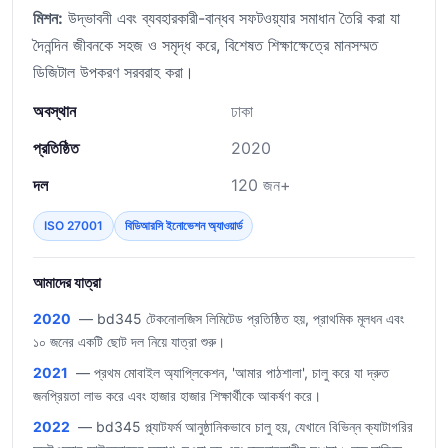
মিশন:
উদ্ভাবনী এবং ব্যবহারকারী-বান্ধব সফটওয়্যার সমাধান তৈরি করা যা
দৈনন্দিন জীবনকে সহজ ও সমৃদ্ধ করে, বিশেষত শিক্ষাক্ষেত্রে মানসম্মত
ডিজিটাল উপকরণ সরবরাহ করা।
অবস্থান
ঢাকা
প্রতিষ্ঠিত
2020
দল
120 জন+
ISO 27001
বিডিআরসি ইনোভেশন অ্যাওয়ার্ড
আমাদের যাত্রা
2020
— bd345 টেকনোলজিস লিমিটেড প্রতিষ্ঠিত হয়, প্রাথমিক মূলধন এবং
১০ জনের একটি ছোট দল নিয়ে যাত্রা শুরু।
2021
— প্রথম মোবাইল অ্যাপ্লিকেশন, 'আমার পাঠশালা', চালু করে যা দ্রুত
জনপ্রিয়তা লাভ করে এবং হাজার হাজার শিক্ষার্থীকে আকর্ষণ করে।
2022
— bd345 প্ল্যাটফর্ম আনুষ্ঠানিকভাবে চালু হয়, যেখানে বিভিন্ন ক্যাটাগরির