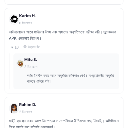
Karim H.
6 দিন আগে
ডাউনলোডের আগে ফাইলের উৎস এবং অ্যাপের অনুমতিগুলো পরীক্ষা করি। সন্দেহজনক
APK এড়ানোই নিরাপদ।
💬 উত্তর দিন
♥ 18
Mitu S.
3 দিন আগে
আমি ইনস্টল করার আগে অনুমতির তালিকাও দেখি। অপ্রয়োজনীয় অনুমতি
থাকলে এড়িয়ে যাই।
Rahim D.
2 দিন আগে
সাইট ব্যবহার করার আগে নিরাপত্তা ও গোপনীয়তা নীতিগুলো পড়ে নিয়েছি। অফিসিয়াল
লিংক যাচাই করা সত্যিই গুরুত্বপূর্ণ।