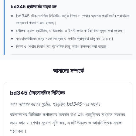
bd345 প্ল্যাটফর্মের যাত্রা শুরু
bd345 টেকনোলজিস লিমিটেড কর্তৃক শিক্ষা ও শেখার অ্যাপস প্ল্যাটফর্মের প্রাথমিক
সংস্করণ প্রকাশ করা হয়েছে।
মৌলিক অ্যাপ ব্রাউজিং, ডাউনলোড ও ইনস্টলেশন কার্যকারিতা যুক্ত করা হয়েছে।
ব্যবহারকারীদের জন্য সহজ নিবন্ধন ও লগইন প্রক্রিয়া চালু করা হয়েছে।
শিক্ষা ও শেখার বিভাগ সহ প্রাথমিক কিছু অ্যাপ উপলব্ধ করা হয়েছে।
আমাদের সম্পর্কে
bd345 টেকনোলজিস লিমিটেড
জ্ঞান আপনার হাতের মুঠোয়, প্রযুক্তি bd345-এর সাথে।
বাংলাদেশের ডিজিটাল রূপান্তরে অবদান রাখা এবং প্রযুক্তির মাধ্যমে সকলের
জন্য জ্ঞান ও শেখার সুযোগ সৃষ্টি করা, একটি উন্নত ও জ্ঞানভিত্তিক সমাজ
গঠন করা।