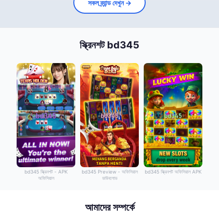
সকল ব্র্যান্ড দেখুন →
স্ক্রিনশট bd345
bd345 স্ক্রিনশট - APK
bd345 Preview - অফিসিয়াল
bd345 স্ক্রিনশট অফিসিয়াল APK
অফিসিয়াল
ডাউনলোড
আমাদের সম্পর্কে