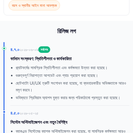
বয়স ও স্থানীয় আইন মানা আবশ্যক
রিলিজ লগ
৪.৭.০
২০২৬-০৬-০৯
সর্বশেষ
বর্তমান সংস্করণ: স্থিতিশীলতা ও কার্যকারিতা
প্ল্যাটফর্মের সামগ্রিক স্থিতিশীলতা এবং কর্মক্ষমতা উন্নত করা হয়েছে।
গুরুত্বপূর্ণ নিরাপত্তা আপডেট এবং প্যাচ প্রয়োগ করা হয়েছে।
ছোটখাটো UI/UX ত্রুটি সংশোধন করা হয়েছে, যা ব্যবহারকারীর অভিজ্ঞতাকে আরও
মসৃণ করবে।
ভবিষ্যতে প্রিমিয়াম অ্যাপস যুক্ত করার জন্য পরিকাঠামো প্রস্তুত করা হয়েছে।
৪.৫.০
২০২৬-০৫-২৫
সিস্টেম অপ্টিমাইজেশন এবং নতুন বৈশিষ্ট্য
ব্যাকএন্ড সিস্টেমের ব্যাপক অপ্টিমাইজেশন করা হয়েছে, যা সামগ্রিক কর্মক্ষমতা আরও