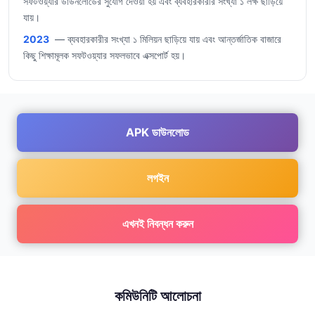
সফটওয়্যার ডাউনলোডের সুযোগ দেওয়া হয় এবং ব্যবহারকারীর সংখ্যা ১ লক্ষ ছাড়িয়ে
যায়।
2023
— ব্যবহারকারীর সংখ্যা ১ মিলিয়ন ছাড়িয়ে যায় এবং আন্তর্জাতিক বাজারে
কিছু শিক্ষামূলক সফটওয়্যার সফলভাবে এক্সপোর্ট হয়।
APK ডাউনলোড
লগইন
এখনই নিবন্ধন করুন
কমিউনিটি আলোচনা