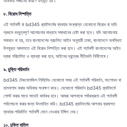
অধিকার লঙ্ঘনের কারণে উদ্ভূত হয়।
৮. বিরোধ নিষ্পত্তি
এই শর্তাবলী বা bd345 প্ল্যাটফর্মের ব্যবহার সংক্রান্ত যেকোনো বিরোধ বা দাবি
প্রথমে বন্ধুত্বপূর্ণ আলোচনার মাধ্যমে সমাধানের চেষ্টা করা হবে। যদি আলোচনায়
সমাধান না হয়, তবে বাংলাদেশের প্রচলিত আইন অনুযায়ী ঢাকা, বাংলাদেশে অবস্থিত
উপযুক্ত আদালতে এই বিরোধ নিষ্পত্তি করা হবে। এই শর্তাবলী বাংলাদেশের আইন
দ্বারা পরিচালিত ও ব্যাখ্যা করা হবে, আইনের দ্বন্দ্বের নীতিগুলি নির্বিশেষে।
৯. চুক্তি পরিবর্তন
bd345 টেকনোলজিস লিমিটেড যেকোনো সময় এই শর্তাবলী পরিবর্তন, সংশোধন বা
হালনাগাদ করার অধিকার সংরক্ষণ করে। যেকোনো পরিবর্তন bd345 প্ল্যাটফর্মে
পোস্ট করার সাথে সাথেই কার্যকর হবে। আমরা আপনাকে পর্যায়ক্রমে এই শর্তাবলী
পর্যালোচনা করার জন্য উৎসাহিত করি। bd345 প্ল্যাটফর্মের আপনার ক্রমাগত
ব্যবহার পরিবর্তিত শর্তাবলী মেনে নেওয়ার ইঙ্গিত দেয়।
১০. চুক্তি বাতিল