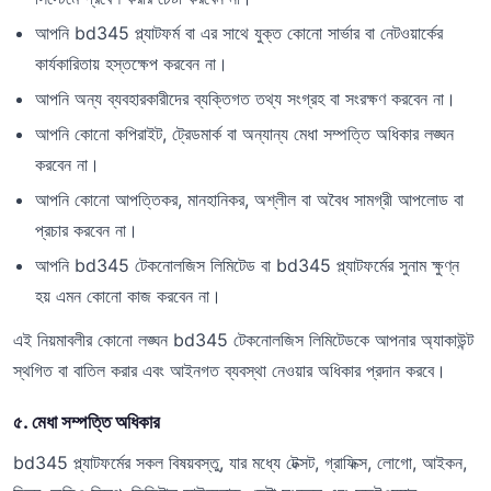
আপনি bd345 প্ল্যাটফর্ম বা এর সাথে যুক্ত কোনো সার্ভার বা নেটওয়ার্কের
কার্যকারিতায় হস্তক্ষেপ করবেন না।
আপনি অন্য ব্যবহারকারীদের ব্যক্তিগত তথ্য সংগ্রহ বা সংরক্ষণ করবেন না।
আপনি কোনো কপিরাইট, ট্রেডমার্ক বা অন্যান্য মেধা সম্পত্তি অধিকার লঙ্ঘন
করবেন না।
আপনি কোনো আপত্তিকর, মানহানিকর, অশ্লীল বা অবৈধ সামগ্রী আপলোড বা
প্রচার করবেন না।
আপনি bd345 টেকনোলজিস লিমিটেড বা bd345 প্ল্যাটফর্মের সুনাম ক্ষুণ্ন
হয় এমন কোনো কাজ করবেন না।
এই নিয়মাবলীর কোনো লঙ্ঘন bd345 টেকনোলজিস লিমিটেডকে আপনার অ্যাকাউন্ট
স্থগিত বা বাতিল করার এবং আইনগত ব্যবস্থা নেওয়ার অধিকার প্রদান করবে।
৫. মেধা সম্পত্তি অধিকার
bd345 প্ল্যাটফর্মের সকল বিষয়বস্তু, যার মধ্যে টেক্সট, গ্রাফিক্স, লোগো, আইকন,