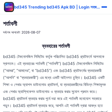
bd345 Trending bd345 Apk BD | Login সহজ Bonus 🔥
শর্তাবলী
সর্বশেষ আপডেট: 2026-08-07
ব্যবহারের শর্তাবলী
bd345 টেকনোলজিস লিমিটেড কর্তৃক পরিচালিত bd345 প্ল্যাটফর্মে আপনাকে
স্বাগতম। এই ব্যবহারের শর্তাবলী (”শর্তাবলী”) bd345 টেকনোলজিস লিমিটেড
(”আমরা”, ”আমাদের”, বা ”bd345”) এবং bd345 প্ল্যাটফর্মের ব্যবহারকারী
(”আপনি” বা ”ব্যবহারকারী”) এর মধ্যে একটি আইনগত চুক্তি। bd345 একটি
শিক্ষা ও শেখার অ্যাপস ডাউনলোড প্ল্যাটফর্ম, যা ব্যবহারকারীদের বিভিন্ন শিক্ষামূলক
এবং শেখার অ্যাপ্লিকেশন ডাউনলোড ও ব্যবহার করার সুযোগ প্রদান করে।
bd345 প্ল্যাটফর্ম ব্যবহার করার পূর্বে দয়া করে এই শর্তাবলী মনোযোগ সহকারে
পড়ুন। bd345 প্ল্যাটফর্ম ব্যবহার করে, আপনি এই শর্তাবলী দ্বারা আবদ্ধ হতে