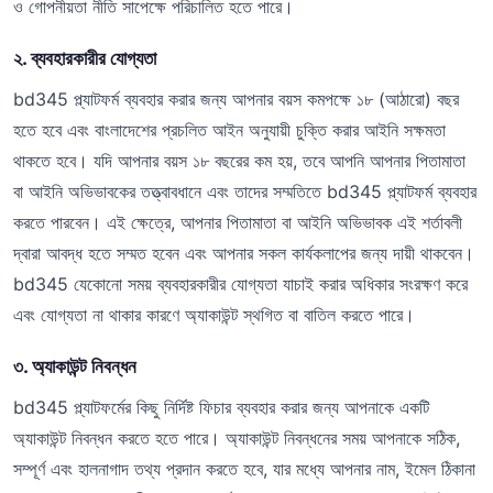
ও গোপনীয়তা নীতি সাপেক্ষে পরিচালিত হতে পারে।
২. ব্যবহারকারীর যোগ্যতা
bd345 প্ল্যাটফর্ম ব্যবহার করার জন্য আপনার বয়স কমপক্ষে ১৮ (আঠারো) বছর
হতে হবে এবং বাংলাদেশের প্রচলিত আইন অনুযায়ী চুক্তি করার আইনি সক্ষমতা
থাকতে হবে। যদি আপনার বয়স ১৮ বছরের কম হয়, তবে আপনি আপনার পিতামাতা
বা আইনি অভিভাবকের তত্ত্বাবধানে এবং তাদের সম্মতিতে bd345 প্ল্যাটফর্ম ব্যবহার
করতে পারবেন। এই ক্ষেত্রে, আপনার পিতামাতা বা আইনি অভিভাবক এই শর্তাবলী
দ্বারা আবদ্ধ হতে সম্মত হবেন এবং আপনার সকল কার্যকলাপের জন্য দায়ী থাকবেন।
bd345 যেকোনো সময় ব্যবহারকারীর যোগ্যতা যাচাই করার অধিকার সংরক্ষণ করে
এবং যোগ্যতা না থাকার কারণে অ্যাকাউন্ট স্থগিত বা বাতিল করতে পারে।
৩. অ্যাকাউন্ট নিবন্ধন
bd345 প্ল্যাটফর্মের কিছু নির্দিষ্ট ফিচার ব্যবহার করার জন্য আপনাকে একটি
অ্যাকাউন্ট নিবন্ধন করতে হতে পারে। অ্যাকাউন্ট নিবন্ধনের সময় আপনাকে সঠিক,
সম্পূর্ণ এবং হালনাগাদ তথ্য প্রদান করতে হবে, যার মধ্যে আপনার নাম, ইমেল ঠিকানা