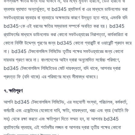
ফলস্বরূপ ক্ষতির জন্য দায়ী থাকবে না, যার মধ্যে মুনাফা হারানো, ডেটা হারানো বা
ব্যবসার ব্যাঘাত অন্তর্ভুক্ত, যা bd345 প্ল্যাটফর্ম বা এর মাধ্যমে ডাউনলোড করা
সফটওয়্যারের ব্যবহার বা ব্যবহারে অক্ষমতার কারণে উদ্ভূত হতে পারে, এমনকি যদি
bd345-কে এই ধরনের ক্ষতির সম্ভাবনা সম্পর্কে অবহিত করা হয়। bd345
প্ল্যাটফর্মের মাধ্যমে ডাউনলোড করা কোনো সফটওয়্যারের নিরাপত্তা, কার্যকারিতা বা
কোনো নির্দিষ্ট উদ্দেশ্য পূরণের জন্য bd345 কোনো গ্যারান্টি বা ওয়ারেন্টি প্রদান করে
না। bd345 টেকনোলজিস লিমিটেড তৃতীয় পক্ষের সফটওয়্যারের জন্য কোনো
দায়ভার গ্রহণ করে না। বাংলাদেশের আইন দ্বারা অনুমোদিত সর্বোচ্চ পরিমাণে,
bd345 টেকনোলজিস লিমিটেডের মোট দায়বদ্ধতা, যদি থাকে, আপনার দ্বারা
প্রদত্ত ফি (যদি থাকে) এর পরিমাণের মধ্যে সীমাবদ্ধ থাকবে।
৭. ক্ষতিপূরণ
আপনি bd345 টেকনোলজিস লিমিটেড, এর সহযোগী সংস্থা, পরিচালক, কর্মকর্তা,
কর্মচারী এবং এজেন্টদের যেকোনো দাবি, ক্ষতি, দায়বদ্ধতা, খরচ এবং ব্যয় (আইনি ফি
সহ) থেকে রক্ষা করতে এবং ক্ষতিপূরণ দিতে সম্মত হন, যা আপনার bd345
প্ল্যাটফর্মের ব্যবহার, এই শর্তাবলীর লঙ্ঘন বা আপনার দ্বারা তৃতীয় পক্ষের কোনো