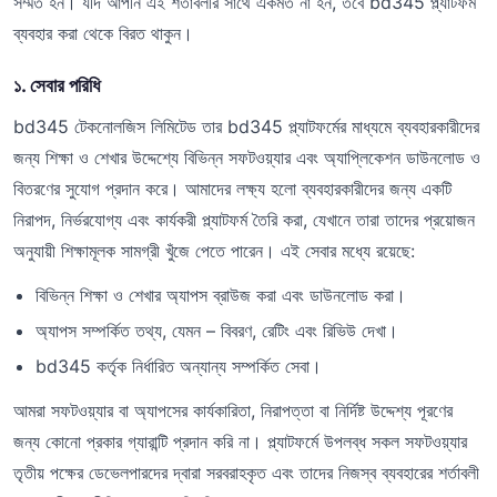
সম্মত হন। যদি আপনি এই শর্তাবলীর সাথে একমত না হন, তবে bd345 প্ল্যাটফর্ম
ব্যবহার করা থেকে বিরত থাকুন।
১. সেবার পরিধি
bd345 টেকনোলজিস লিমিটেড তার bd345 প্ল্যাটফর্মের মাধ্যমে ব্যবহারকারীদের
জন্য শিক্ষা ও শেখার উদ্দেশ্যে বিভিন্ন সফটওয়্যার এবং অ্যাপ্লিকেশন ডাউনলোড ও
বিতরণের সুযোগ প্রদান করে। আমাদের লক্ষ্য হলো ব্যবহারকারীদের জন্য একটি
নিরাপদ, নির্ভরযোগ্য এবং কার্যকরী প্ল্যাটফর্ম তৈরি করা, যেখানে তারা তাদের প্রয়োজন
অনুযায়ী শিক্ষামূলক সামগ্রী খুঁজে পেতে পারেন। এই সেবার মধ্যে রয়েছে:
বিভিন্ন শিক্ষা ও শেখার অ্যাপস ব্রাউজ করা এবং ডাউনলোড করা।
অ্যাপস সম্পর্কিত তথ্য, যেমন – বিবরণ, রেটিং এবং রিভিউ দেখা।
bd345 কর্তৃক নির্ধারিত অন্যান্য সম্পর্কিত সেবা।
আমরা সফটওয়্যার বা অ্যাপসের কার্যকারিতা, নিরাপত্তা বা নির্দিষ্ট উদ্দেশ্য পূরণের
জন্য কোনো প্রকার গ্যারান্টি প্রদান করি না। প্ল্যাটফর্মে উপলব্ধ সকল সফটওয়্যার
তৃতীয় পক্ষের ডেভেলপারদের দ্বারা সরবরাহকৃত এবং তাদের নিজস্ব ব্যবহারের শর্তাবলী