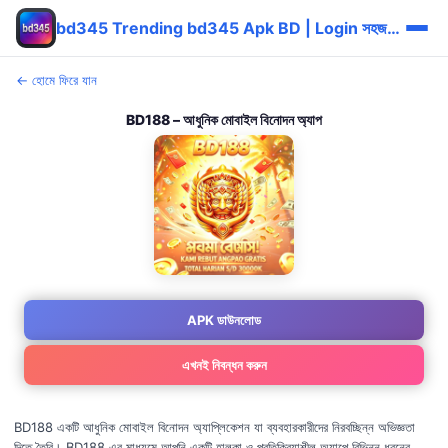
bd345 Trending bd345 Apk BD | Login সহজ Bonus 🔥
← হোমে ফিরে যান
BD188 – আধুনিক মোবাইল বিনোদন অ্যাপ
APK ডাউনলোড
এখনই নিবন্ধন করুন
BD188 একটি আধুনিক মোবাইল বিনোদন অ্যাপ্লিকেশন যা ব্যবহারকারীদের নিরবচ্ছিন্ন অভিজ্ঞতা
দিতে তৈরি। BD188 এর মাধ্যমে আপনি একটি হালকা ও প্রতিক্রিয়াশীল অ্যাপে বিভিন্ন ধরনের