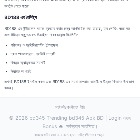
কনটেন্ট পেতে পারেন।
BD188 এর বৈশিষ্ট্য
BD188 এর ইন্টারফেস সহজে ব্যবহার করার জন্য অপ্টিমাইজ করা হয়েছে, যার লোডিং সময় কম
এবং বিভিন্ন অ্যান্ড্রয়েড ডিভাইসে পারফরম্যান্স স্থিতিশীল।
পরিষ্কার ও প্রতিক্রিয়াশীল ইন্টারফেস
দ্রুত পারফরম্যান্স, ব্যাটারি সাশ্রয়ী
বিস্তৃত অ্যান্ড্রয়েড সাপোর্ট
নিয়মিত আপডেট
এখনই BD188 ইনস্টল করুন এবং BD188 এর সাথে আপনার মোবাইলে উন্নত বিনোদন উপভোগ
করুন।
শর্তাবলী
গোপনীয়তা নীতি
© 2026 bd345 Trending bd345 Apk BD | Login সহজ
Bonus 🔥. সর্বস্বত্ব সংরক্ষিত।
ব্যবহারকারীর বয়স ১৮+ হতে হবে। দায়িত্বশীলভাবে খেলুন।