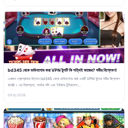
bd345 থেকে ডাউনলোড করা VPN টুলটি কি সত্যিই কাজের? গভীর বিশ্লেষণ!
একজন প্রোগ্রামার হিসেবে bd345 থেকে ডাউনলোড করা একটি VPN টুলের গভীর বিশ্লেষণ
করেছি। এর নিরাপত্তা, সার্ভার গতি এবং ইউজার ইন্টারফেস...
09 জুন 2026