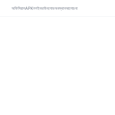
অফিসিয়াল
APK
লগইন
ডাউনলোড
অবস্থান
আলোচনা