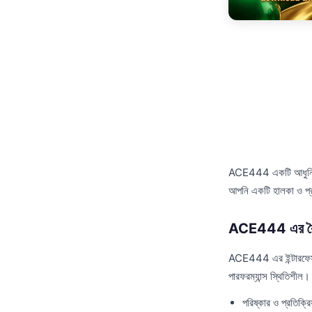
ACE444 একটি আধুনিক ম
আপনি একটি হালকা ও প্রত
ACE444 এর বৈশি
ACE444 এর ইন্টারফেস স
পারফরম্যান্স স্থিতিশীল।
পরিষ্কার ও প্রতিক্রি