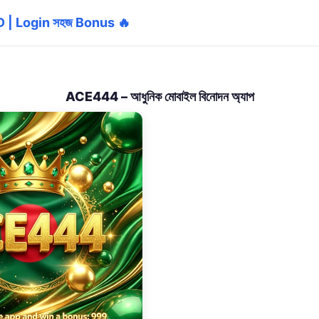
| Login সহজ Bonus 🔥
ACE444 – আধুনিক মোবাইল বিনোদন অ্যাপ