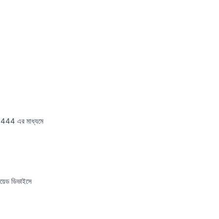
CE444 এর মাধ্যমে
য়েড ডিভাইসে