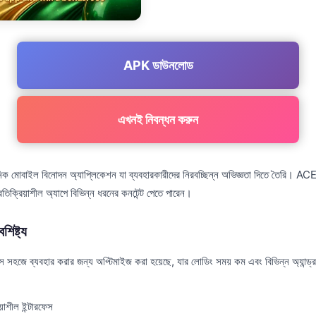
APK ডাউনলোড
এখনই নিবন্ধন করুন
োবাইল বিনোদন অ্যাপ্লিকেশন যা ব্যবহারকারীদের নিরবচ্ছিন্ন অভিজ্ঞতা দিতে তৈরি। A
িক্রিয়াশীল অ্যাপে বিভিন্ন ধরনের কনটেন্ট পেতে পারেন।
ষ্ট্য
হজে ব্যবহার করার জন্য অপ্টিমাইজ করা হয়েছে, যার লোডিং সময় কম এবং বিভিন্ন অ্যান্ড্র
য়াশীল ইন্টারফেস